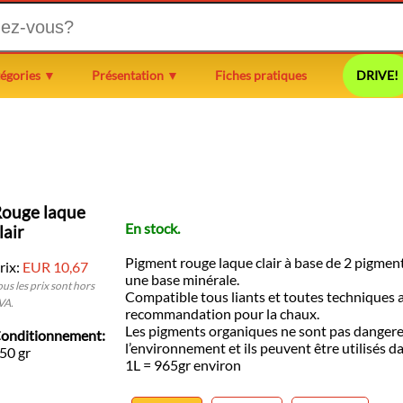
égories ▼
Présentation ▼
Fiches pratiques
DRIVE!
ouge laque
En stock.
lair
Pigment rouge laque clair à base de 2 pigment
rix:
EUR 10,67
une base minérale.
ous les prix sont hors
Compatible tous liants et toutes techniques
VA.
recommandation pour la chaux.
Les pigments organiques ne sont pas danger
onditionnement:
l’environnement et ils peuvent être utilisés da
50 gr
1L = 965gr environ