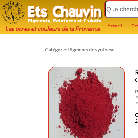
Accueil
Cat
Les ocres et couleurs de la Provence
Catégorie:
Pigments de synthese
R
c
P
T
T
C
2