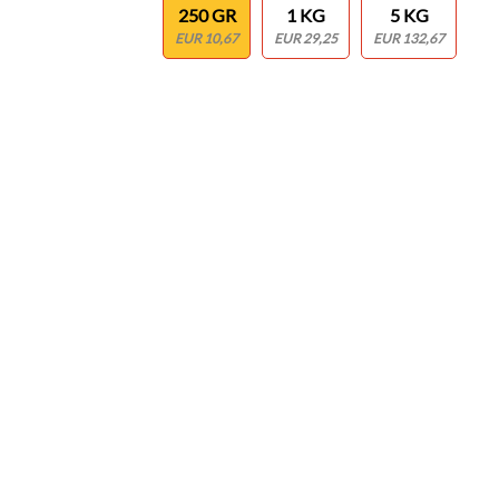
250 GR
1 KG
5 KG
EUR 10,67
EUR 29,25
EUR 132,67