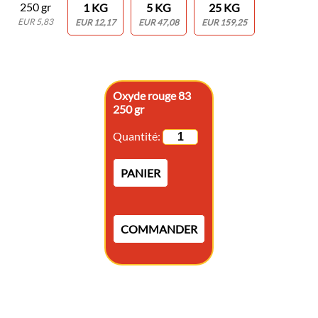
250 gr
1 KG
5 KG
25 KG
EUR 5,83
EUR 12,17
EUR 47,08
EUR 159,25
Oxyde rouge 83
250 gr
Quantité:
PANIER
COMMANDER