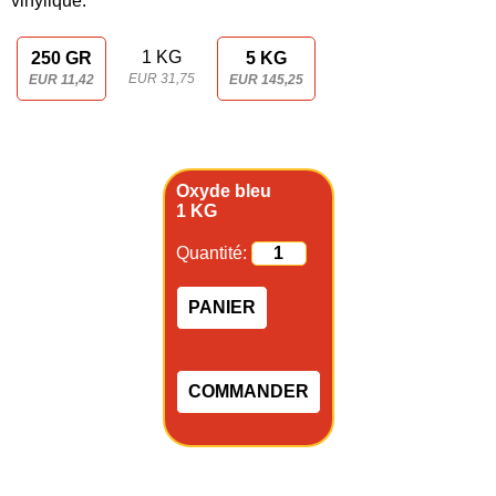
vinylique.
1 KG
250 GR
5 KG
EUR 31,75
EUR 11,42
EUR 145,25
Oxyde bleu
1 KG
Quantité:
PANIER
COMMANDER