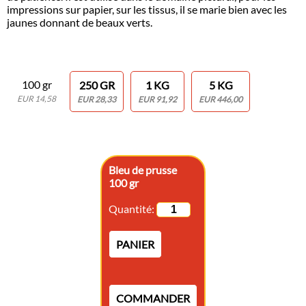
impressions sur papier, sur les tissus, il se marie bien avec les
jaunes donnant de beaux verts.
100 gr
250 GR
1 KG
5 KG
EUR 14,58
EUR 28,33
EUR 91,92
EUR 446,00
Bleu de prusse
100 gr
Quantité:
PANIER
COMMANDER