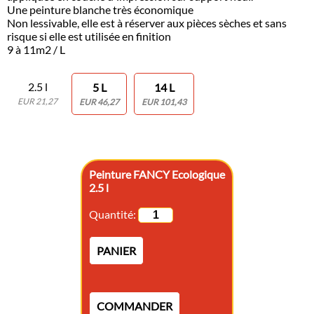
Une peinture blanche très économique
Non lessivable, elle est à réserver aux pièces sèches et sans
risque si elle est utilisée en finition
9 à 11m2 / L
2.5 l
5 L
14 L
EUR 21,27
EUR 46,27
EUR 101,43
Peinture FANCY Ecologique
2.5 l
Quantité:
PANIER
COMMANDER