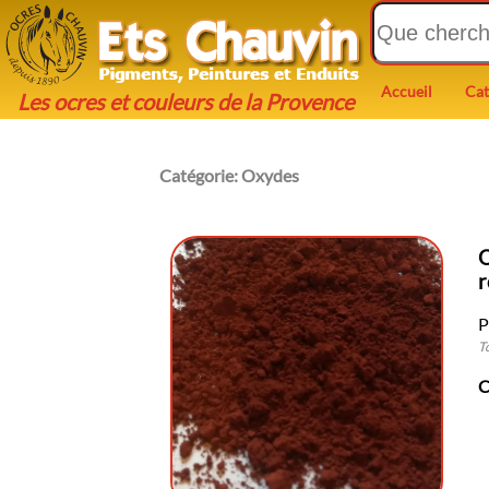
Accueil
Cat
Les ocres et couleurs de la Provence
Catégorie:
Oxydes
O
P
T
C