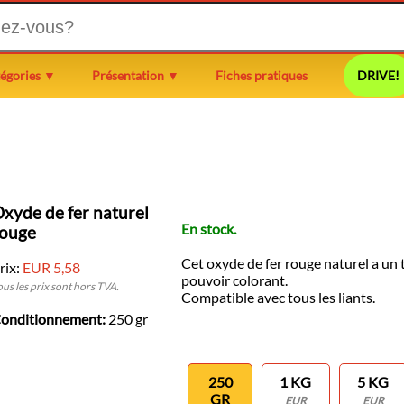
égories ▼
Présentation ▼
Fiches pratiques
DRIVE!
xyde de fer naturel
En stock.
rouge
Cet oxyde de fer rouge naturel a un t
rix:
EUR 5,58
pouvoir colorant.
ous les prix sont hors TVA.
Compatible avec tous les liants.
onditionnement:
250 gr
250
1 KG
5 KG
GR
EUR
EUR