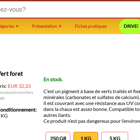
égories ▼
Présentation ▼
Fiches pratiques
DRIVE!
ert foret
En stock.
rix:
EUR 32,33
C’est un pigment à base de verts traités et fix
ous les prix sont hors
minérales (carbonates et sulfates de calcium)
VA.
Il est couvrant avec une résistance aux UV cor
dans la chaux est assez bonne. Compatible to
onditionnement:
autres liants.
 KG
Ce produit n’est pas dangereux pour l’envir
250 GR
1 KG
5 KG