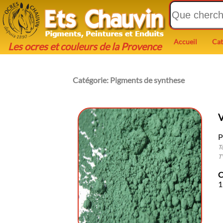
Accueil
Cat
Les ocres et couleurs de la Provence
Catégorie:
Pigments de synthese
V
P
T
T
C
1