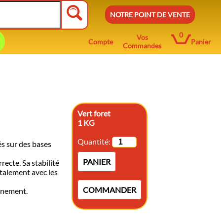
NOTRE POINT DE VENTE
0
Vos
Compte
Panier
Commandes
Vert foret
1 KG
Quantité:
és sur des bases
.
PANIER
recte. Sa stabilité
talement avec les
COMMANDER
onnement.